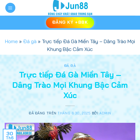
Chuyển
đến
nội
ĐĂNG KÝ +88K
dung
Home
»
Đá gà
»
Trực tiếp Đá Gà Miền Tây – Dâng Trào Mọi
Khung Bậc Cảm Xúc
ĐÁ GÀ
Trực tiếp Đá Gà Miền Tây –
Dâng Trào Mọi Khung Bậc Cảm
Xúc
ĐÃ ĐĂNG TRÊN
THÁNG 6 30, 2025
BỞI
ADMIN
30
Th6