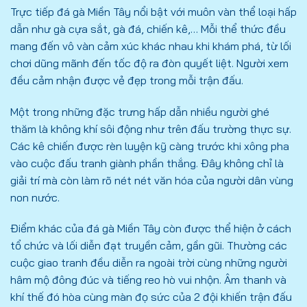
Trực tiếp đá gà Miền Tây nổi bật với muôn vàn thể loại hấp
dẫn như gà cựa sắt, gà đá, chiến kê,… Mỗi thể thức đều
mang đến vô vàn cảm xúc khác nhau khi khám phá, từ lối
chơi dũng mãnh đến tốc độ ra đòn quyết liệt. Người xem
đều cảm nhận được vẻ đẹp trong mỗi trận đấu.
Một trong những đặc trưng hấp dẫn nhiều người ghé
thăm là không khí sôi động như trên đấu trường thực sự.
Các kê chiến được rèn luyện kỹ càng trước khi xông pha
vào cuộc đấu tranh giành phần thắng. Đây không chỉ là
giải trí mà còn làm rõ nét nét văn hóa của người dân vùng
non nước.
Điểm khác của đá gà Miền Tây còn được thể hiện ở cách
tổ chức và lối diễn đạt truyền cảm, gần gũi. Thường các
cuộc giao tranh đều diễn ra ngoài trời cùng những người
hâm mộ đông đúc và tiếng reo hò vui nhộn. Âm thanh và
khí thế đó hòa cùng màn đọ sức của 2 đội khiến trận đấu