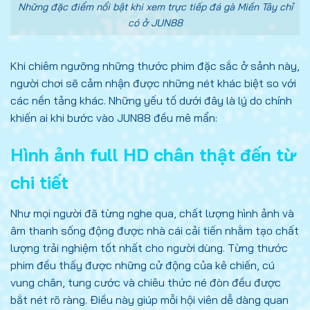
Những đặc điểm nổi bật khi xem trực tiếp đá gà Miền Tây chỉ
có ở JUN88
Khi chiêm ngưỡng những thước phim đặc sắc ở sảnh này,
người chơi sẽ cảm nhận được những nét khác biệt so với
các nền tảng khác. Những yếu tố dưới đây là lý do chính
khiến ai khi bước vào JUN88 đều mê mẩn:
Hình ảnh full HD chân thật đến từ
chi tiết
Như mọi người đã từng nghe qua, chất lượng hình ảnh và
âm thanh sống động được nhà cái cải tiến nhằm tạo chất
lượng trải nghiệm tốt nhất cho người dùng. Từng thước
phim đều thấy được những cử động của kê chiến, cú
vung chân, tung cước và chiêu thức né đòn đều được
bắt nét rõ ràng. Điều này giúp mỗi hội viên dễ dàng quan