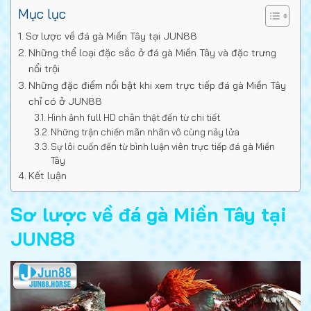
Mục lục
Sơ lược về đá gà Miền Tây tại JUN88
Những thể loại đặc sắc ở đá gà Miền Tây và đặc trưng
nổi trội
Những đặc điểm nổi bật khi xem trực tiếp đá gà Miền Tây
chỉ có ở JUN88
Hình ảnh full HD chân thật đến từ chi tiết
Những trận chiến mãn nhãn vô cùng nảy lửa
Sự lôi cuốn đến từ bình luận viên trực tiếp đá gà Miền
Tây
Kết luận
Sơ lược về đá gà Miền Tây tại
JUN88