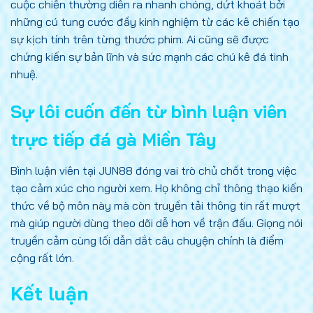
cuộc chiến thường diễn ra nhanh chóng, dứt khoát bởi
những cú tung cước đầy kinh nghiệm từ các kê chiến tạo
sự kịch tính trên từng thước phim. Ai cũng sẽ được
chứng kiến sự bản lĩnh và sức mạnh các chú kê đá tinh
nhuệ.
Sự lôi cuốn đến từ bình luận viên
trực tiếp đá gà Miền Tây
Bình luận viên tại JUN88 đóng vai trò chủ chốt trong việc
tạo cảm xúc cho người xem. Họ không chỉ thông thạo kiến
Mơ Người Chết Đánh Con Gì? Con Số Tài Lộc Không Nên Bỏ Lỡ
thức về bộ môn này mà còn truyền tải thông tin rất mượt
Tháng 6 30, 2025
mà giúp người dùng theo dõi dễ hơn về trận đấu. Giọng nói
truyền cảm cùng lối dẫn dắt câu chuyện chính là điểm
cộng rất lớn.
Kết luận