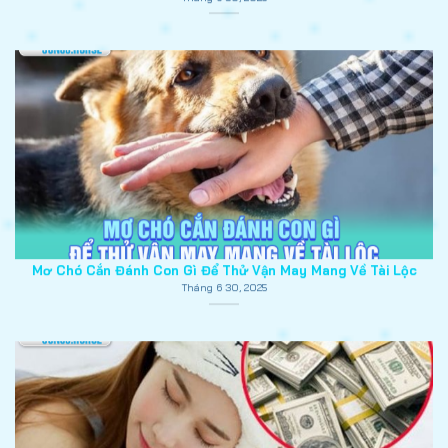
Mơ Chó Cắn Đánh Con Gì Để Thử Vận May Mang Về Tài Lộc
Tháng 6 30, 2025
Giải Mã Giấc Mơ Thấy Tiền Đánh Con Gì Để Trúng Lớn
Tháng 6 30, 2025