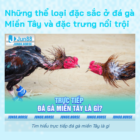
Những thể loại đặc sắc ở đá gà
Miền Tây và đặc trưng nổi trội
Tìm hiểu trực tiếp đá gà miền Tây là gì