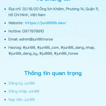
Địa chỉ: 32/19/20 Ông Ích Khiêm, Phường 14, Quận 11,
Hồ Chí Minh, Việt Nam
Lô Đề Là Gì? Giải Mã Chi Tiết Từ A – Z Cho Các Game Thủ
Website :
https://jun889b.dev/
Tháng 6 30, 2025
Hotline: 0977878910
Email:
admin@jun88.horse
Hastag: #jun88, #jun88_com, #jun88_dang_nhap,
#jun88_dang_ky, #ju888, #jun88_horse
Thông tin quan trọng
Đăng ký Jun88
Đề Miền Bắc Gọi Là Gì? Giải Mã Tên Gọi, Cách Chơi Chuẩn Xác
Đăng nhập Jun88
Tháng 6 30, 2025
Nạp tiền Jun88