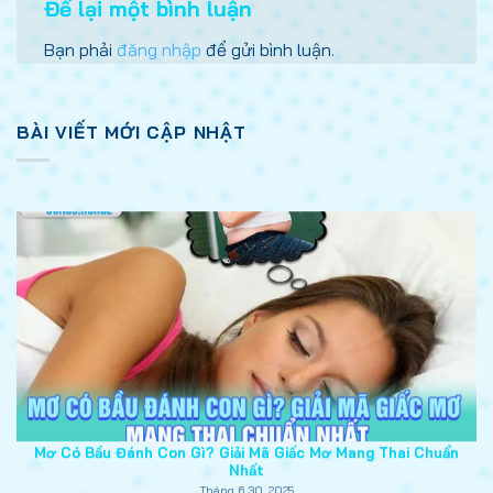
Để lại một bình luận
Bạn phải
đăng nhập
để gửi bình luận.
BÀI VIẾT MỚI CẬP NHẬT
Mơ Có Bầu Đánh Con Gì? Giải Mã Giấc Mơ Mang Thai Chuẩn
Nhất
Tháng 6 30, 2025