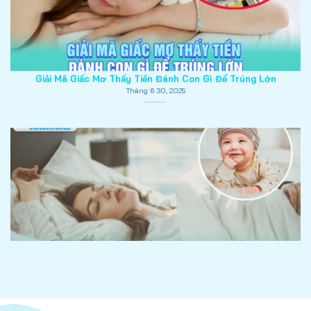
Nằm Mơ Thấy Trẻ Con Đánh Số Gì Và Gợi Ý Lô Đề May Mắn
Tháng 6 30, 2025