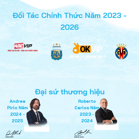
Đối Tác Chính Thức Năm 2023 -
2026
Mơ Thấy Rắn Đánh Con Gì? Điềm Báo Tương Lai Tốt Hay Xấu
Tháng 6 30, 2025
Đại sứ thương hiệu
Andrea
Roberto
Pirlo
Năm
Carlos
Năm
2024 -
2023 -
2025
2024
Mơ Bắt Cá Bằng Tay Đánh Con Gì Và Ý Nghĩa Chiêm Bao
Tháng 6 30, 2025