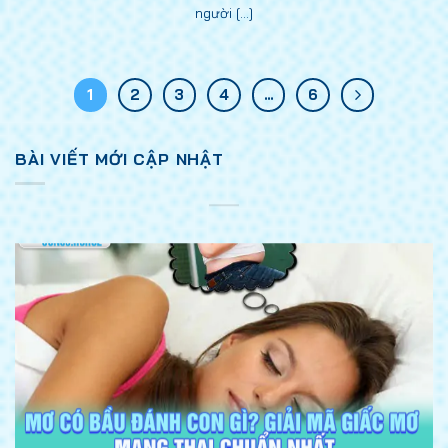
người [...]
Mơ Gãy Răng Đánh Con Gì? Giải Mã Chuẩn Nhất Cho Tân Thủ
Tháng 6 30, 2025
1
2
3
4
…
6
BÀI VIẾT MỚI CẬP NHẬT
Mơ Có Bầu Đánh Con Gì? Giải Mã Giấc Mơ Mang Thai Chuẩn
Nhất
Tháng 6 30, 2025