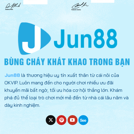
Mơ Bắt Cá Bằng Tay Đánh Con Gì Và Ý Nghĩa Chiêm Bao
Tháng 6 30, 2025
Jun88
là thương hiệu uy tín xuất thân từ cái nôi của
OKVIP. Luôn mang đến cho người chơi nhiều ưu đãi
Lô Đề Có Bao Nhiêu Số? Phân Loại Và Ứng Dụng Khi Soi Cầu
khuyến mãi bất ngờ, tối ưu hóa cơ hội thắng lớn. Khám
Tháng 6 30, 2025
phá đủ thể loại trò chơi mới mẻ đến từ nhà cái lâu năm và
dày kinh nghiệm.