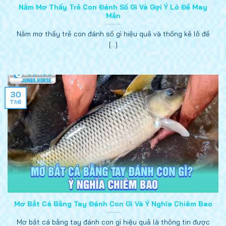
Nằm Mơ Thấy Trẻ Con Đánh Số Gì Và Gợi Ý Lô Đề May
Mắn
Nằm mơ thấy trẻ con đánh số gì hiệu quả và thống kê lô đề
[...]
30
Mơ Cháy Nhà Đánh Con Gì? Gợi Ý Số Đẹp Dễ Trúng Nhất
Th6
Tháng 6 30, 2025
Mơ Bắt Cá Bằng Tay Đánh Con Gì Và Ý Nghĩa Chiêm Bao
Mơ bắt cá bằng tay đánh con gì hiệu quả là thông tin được