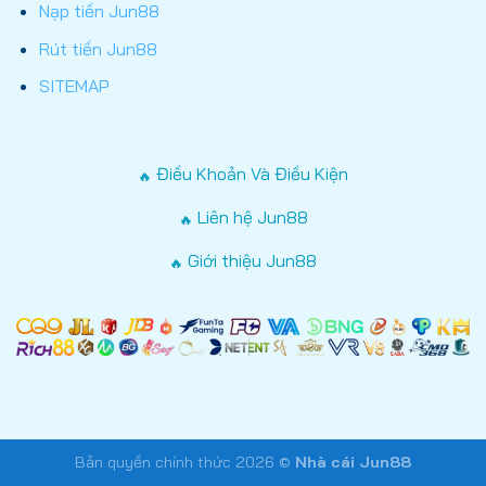
Nạp tiền Jun88
Rút tiền Jun88
SITEMAP
Điều Khoản Và Điều Kiện
Liên hệ Jun88
Giới thiệu Jun88
Cặp 13 Có Những Con Gì? Luận Giải Chi Tiết Nhất 2025
Tháng 7 1, 2025
Bản quyền chính thức 2026 ©
Nhà cái Jun88