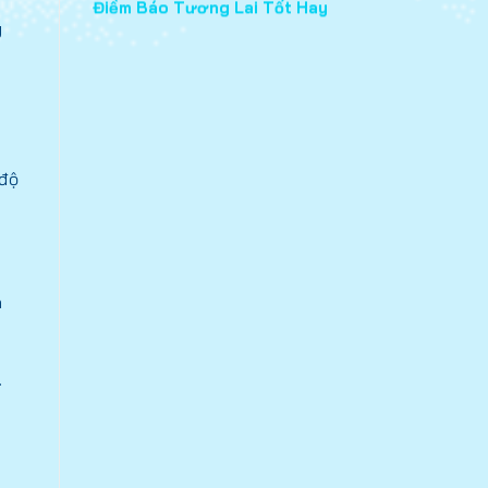
g
Mơ Bắt Cá Bằng Tay Đánh
Con Gì Và Ý Nghĩa Chiêm Bao
Tháng 6 30, 2025
 độ
n
Lô Đề Có Bao Nhiêu Số?
Phân Loại Và Ứng Dụng Khi
Soi Cầu
.
Tháng 6 30, 2025