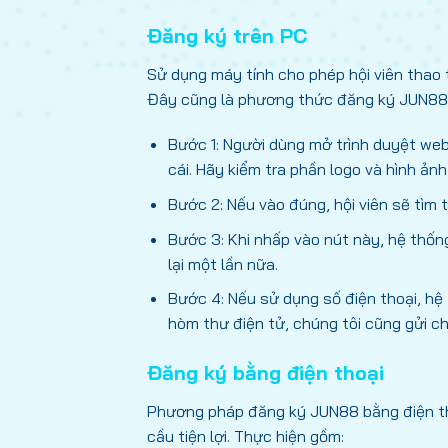
Đăng ký trên PC
Sử dụng máy tính cho phép hội viên thao t
Đây cũng là phương thức đăng ký JUN88 
Bước 1: Người dùng mở trình duyệt web
cái. Hãy kiểm tra phần logo và hình ảnh
Bước 2: Nếu vào đúng, hội viên sẽ tìm 
Bước 3: Khi nhấp vào nút này, hệ thốn
lại một lần nữa.
Bước 4: Nếu sử dụng số điện thoại, hệ
hòm thư điện tử, chúng tôi cũng gửi c
Đăng ký bằng điện thoại
Phương pháp đăng ký JUN88 bằng điện th
cầu tiện lợi. Thực hiện gồm: