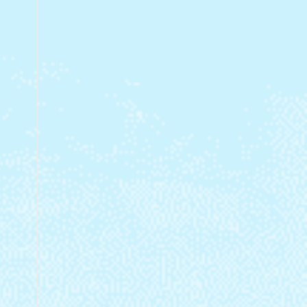
Lô Đề Là Gì? Giải Mã Chi Tiết
Từ A – Z Cho Các Game Thủ
Tháng 6 30, 2025
Đề Miền Bắc Gọi Là Gì? Giải
Mã Tên Gọi, Cách Chơi Chuẩn
Xác
Tháng 6 30, 2025