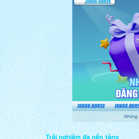
Những 
Trải nghiệm đa nền tảng