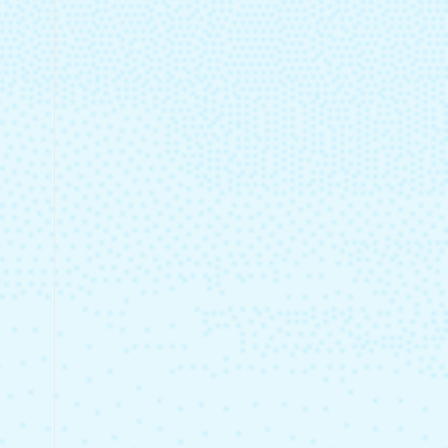
Đá Gà Trực Tiếp Có Bình
Luận Viên – Trải Nghiệm
Sống Động
Tháng 6 30, 2025
Trực tiếp Đá Gà Miền Tây –
Dâng Trào Mọi Khung Bậc
Cảm Xúc
Tháng 6 30, 2025