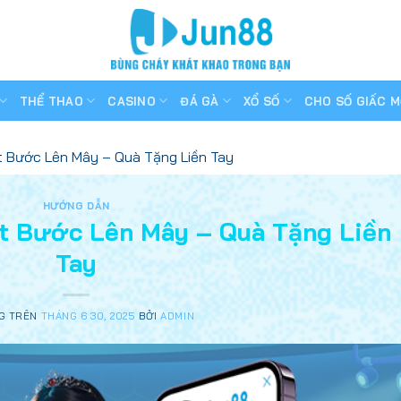
THỂ THAO
CASINO
ĐÁ GÀ
XỔ SỐ
CHO SỐ GIẤC 
 Bước Lên Mây – Quà Tặng Liền Tay
HƯỚNG DẪN
t Bước Lên Mây – Quà Tặng Liền
Tay
G TRÊN
THÁNG 6 30, 2025
BỞI
ADMIN