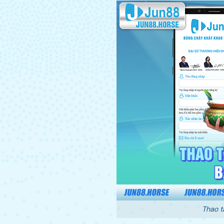
Thao t