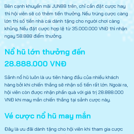
Bên cạnh khuyến mãi JUN88 trên, chỉ cần đặt cược hay
thì hội viên sẽ có thêm tiền thưởng. Nếu trúng cược càng
lớn thì số tiền nhà cái dành tặng cho người chơi càng
khủng. Nếu đặt cược hợp lệ từ 35.000.000 VNĐ thì nhận
ngay 58.888 điểm thưởng.
Nổ hũ lớn thưởng đến
28.888.000 VNĐ
Sảnh nổ hũ luôn là ưu tiên hàng đầu của nhiều khách
hàng bởi khi chiến thắng sẽ nhận số tiền rất lớn. Ngoài ra,
hội viên còn được nhận phần quà với giá trị 28.888.000
VNĐ khi may mắn chiến thắng tại sảnh cược này.
Vé cược nổ hũ may mắn
Đây là ưu đãi dành tặng cho hội viên khi tham gia cược