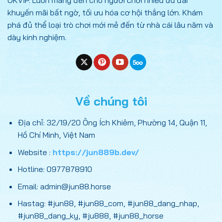
OKVIP. Luôn mang đến cho người chơi nhiều ưu đãi
khuyến mãi bất ngờ, tối ưu hóa cơ hội thắng lớn. Khám
phá đủ thể loại trò chơi mới mẻ đến từ nhà cái lâu năm và
dày kinh nghiệm.
Về chúng tôi
Địa chỉ: 32/19/20 Ông Ích Khiêm, Phường 14, Quận 11,
Lô Đề Là Gì? Giải Mã Chi Tiết Từ A – Z Cho Các Game Thủ
Hồ Chí Minh, Việt Nam
Tháng 6 30, 2025
Website :
https://jun889b.dev/
Hotline: 0977878910
Email:
admin@jun88.horse
Hastag: #jun88, #jun88_com, #jun88_dang_nhap,
#jun88_dang_ky, #ju888, #jun88_horse