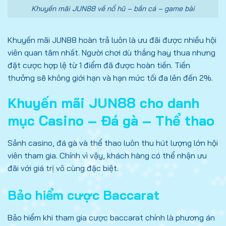
Khuyến mãi JUN88 về nổ hũ – bắn cá – game bài
Khuyến mãi JUN88 hoàn trả luôn là ưu đãi được nhiều hội
viên quan tâm nhất. Người chơi dù thắng hay thua nhưng
đặt cược hợp lệ từ 1 điểm đã được hoàn tiền. Tiền
thưởng sẽ không giới hạn và hạn mức tối đa lên đến 2%.
Khuyến mãi JUN88 cho danh
mục Casino – Đá gà – Thể thao
Sảnh casino, đá gà và thể thao luôn thu hút lượng lớn hội
viên tham gia. Chính vì vậy, khách hàng có thể nhận ưu
đãi với giá trị vô cùng đặc biệt.
Bảo hiểm cược Baccarat
Bảo hiểm khi tham gia cược baccarat chính là phương án