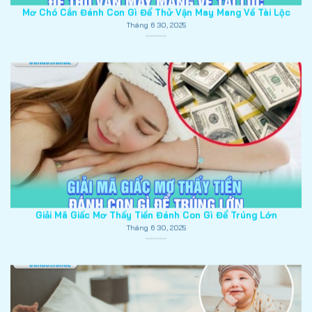
Giải Mã Giấc Mơ Thấy Tiền Đánh Con Gì Để Trúng Lớn
Tháng 6 30, 2025
Nằm Mơ Thấy Trẻ Con Đánh Số Gì Và Gợi Ý Lô Đề May Mắn