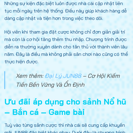
Những sự kiện đặc biệt luôn được nhà cái cập nhật liên
tục mỗi ngày trên hệ thống. Điều này giúp khách hàng dễ
dàng cập nhật và tiện hơn trong việc theo dõi.
Hội viên khi tham gia đặt cược không chỉ đơn giản giải trí
mà còn là cơ hội tăng thêm thu nhập. Chương trình được
diễn ra thường xuyên dành cho tân thủ với thành viên lâu
năm. Đây là điều mà không phải sân chơi nào cũng có thể
thực hiện được.
Xem thêm:
Đại Lý JUN88
– Cơ Hội Kiếm
Tiền Bền Vững Và Ổn Định
Ưu đãi áp dụng cho sảnh Nổ hũ
– Bắn cá – Game bài
Tuỳ vào từng sảnh cược thì nhà cái sẽ cung cấp khuyến
mãi JUN88 đặc biệt khác nhau. Dưới đây là chương trình