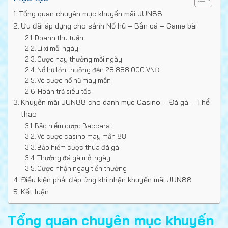
Tổng quan chuyên mục khuyến mãi JUN88
Ưu đãi áp dụng cho sảnh Nổ hũ – Bắn cá – Game bài
Doanh thu tuần
Lì xì mỗi ngày
Cược hay thưởng mỗi ngày
Nổ hũ lớn thưởng đến 28.888.000 VNĐ
Vé cược nổ hũ may mắn
Hoàn trả siêu tốc
Khuyến mãi JUN88 cho danh mục Casino – Đá gà – Thể
thao
Bảo hiểm cược Baccarat
Vé cược casino may mắn 88
Bảo hiểm cược thua đá gà
Thưởng đá gà mỗi ngày
Cược nhận ngay tiền thưởng
Điều kiện phải đáp ứng khi nhận khuyến mãi JUN88
Kết luận
Tổng quan chuyên mục khuyến