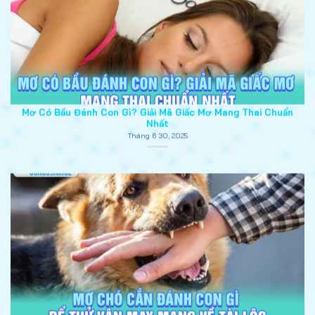
Mơ Có Bầu Đánh Con Gì? Giải Mã Giấc Mơ Mang Thai Chuẩn
Nhất
Tháng 6 30, 2025
Mơ Chó Cắn Đánh Con Gì Để Thử Vận May Mang Về Tài Lộc
Tháng 6 30, 2025