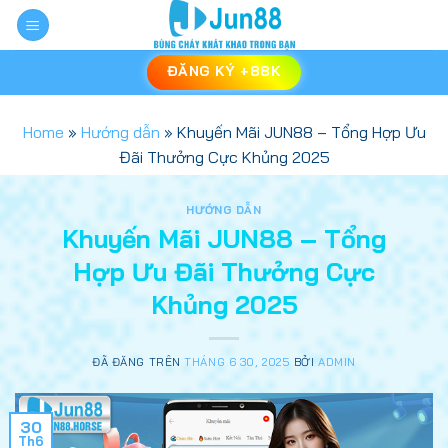
Chuyển
đến
nội
ĐĂNG KÝ +88K
dung
Home
»
Hướng dẫn
»
Khuyến Mãi JUN88 – Tổng Hợp Ưu
Đãi Thưởng Cực Khủng 2025
HƯỚNG DẪN
Khuyến Mãi JUN88 – Tổng
Hợp Ưu Đãi Thưởng Cực
Khủng 2025
ĐÃ ĐĂNG TRÊN
THÁNG 6 30, 2025
BỞI
ADMIN
30
Th6