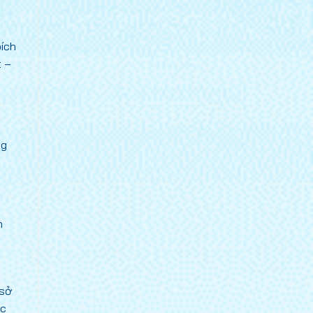
bích
Đề Miền Bắc Gọi Là Gì? Giải
t –
Mã Tên Gọi, Cách Chơi Chuẩn
Xác
Tháng 6 30, 2025
ng
Cặp 13 Có Những Con Gì?
n
Luận Giải Chi Tiết Nhất 2025
Tháng 7 1, 2025
 sở
ác