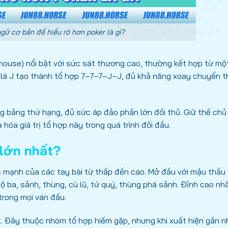
gữ cơ bản để hiểu rõ hơn poker là gì?
l house) nổi bật với sức sát thương cao, thường kết hợp từ mộ
ai lá J tạo thành tổ hợp 7–7–7–J–J, đủ khả năng xoay chuyển t
g bảng thứ hạng, đủ sức áp đảo phần lớn đối thủ. Giữ thế chủ
hóa giá trị tổ hợp này trong quá trình đối đầu.
 lớn nhất?
ức mạnh của các tay bài từ thấp đến cao. Mở đầu với mậu thầu
 bộ ba, sảnh, thùng, cù lũ, tứ quý, thùng phá sảnh. Đỉnh cao nh
trong mọi ván đấu.
t. Đây thuộc nhóm tổ hợp hiếm gặp, nhưng khi xuất hiện gần n