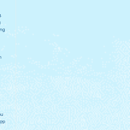
.
g
Lô Đề Có Bao Nhiêu Số?
Phân Loại Và Ứng Dụng Khi
ộng
Soi Cầu
Tháng 6 30, 2025
n
Lô Đề Là Gì? Giải Mã Chi Tiết
Từ A – Z Cho Các Game Thủ
Tháng 6 30, 2025
i
au
hợp