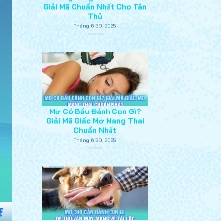
Mơ Có Bầu Đánh Con Gì?
Giải Mã Giấc Mơ Mang Thai
Chuẩn Nhất
Tháng 6 30, 2025
Mơ Chó Cắn Đánh Con Gì Để
Thử Vận May Mang Về Tài
Lộc
Tháng 6 30, 2025