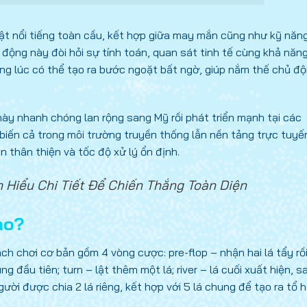
uật nổi tiếng toàn cầu, kết hợp giữa may mắn cũng như kỹ năng
ộng này đòi hỏi sự tính toán, quan sát tinh tế cùng khả năn
úng lúc có thể tạo ra bước ngoặt bất ngờ, giúp nắm thế chủ đ
 này nhanh chóng lan rộng sang Mỹ rồi phát triển mạnh tại các
 biến cả trong môi trường truyền thống lẫn nền tảng trực tuyế
n thân thiện và tốc độ xử lý ổn định.
 Hiểu Chi Tiết Để Chiến Thắng Toàn Diện
ào?
ch chơi cơ bản gồm 4 vòng cược: pre-flop – nhận hai lá tẩy rồ
ng đầu tiên; turn – lật thêm một lá; river – lá cuối xuất hiện, s
ười được chia 2 lá riêng, kết hợp với 5 lá chung để tạo ra tổ 