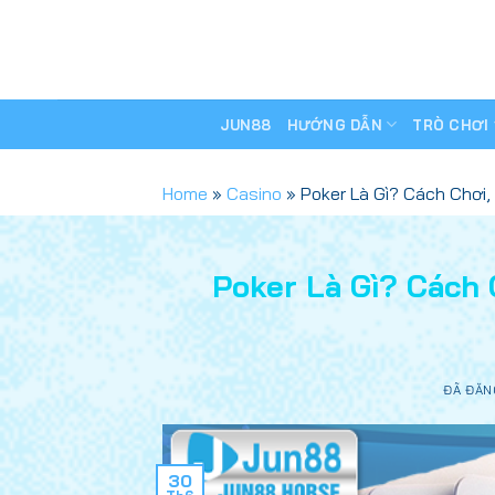
Chuyển
đến
nội
dung
JUN88
HƯỚNG DẪN
TRÒ CHƠI
Home
»
Casino
»
Poker Là Gì? Cách Chơi
Poker Là Gì? Cách
ĐÃ ĐĂN
30