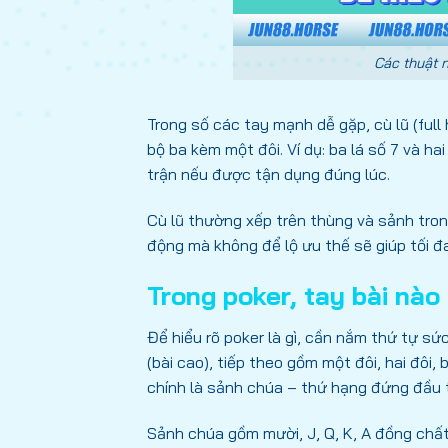
Các thuật n
Trong số các tay mạnh dễ gặp, cù lũ (ful
bộ ba kèm một đôi. Ví dụ: ba lá số 7 và h
trận nếu được tận dụng đúng lúc.
Cù lũ thường xếp trên thùng và sảnh tron
động mà không để lộ ưu thế sẽ giúp tối đa 
Trong poker, tay bài nào
Để hiểu rõ poker là gì, cần nắm thứ tự s
(bài cao), tiếp theo gồm một đôi, hai đôi,
chính là sảnh chúa – thứ hạng đứng đầu 
Sảnh chúa gồm mười, J, Q, K, A đồng chấ