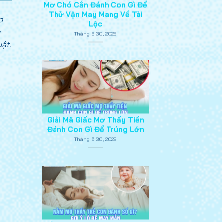
p
g
Giải Mã Giấc Mơ Thấy Tiền
uật.
Đánh Con Gì Để Trúng Lớn
Tháng 6 30, 2025
Nằm Mơ Thấy Trẻ Con Đánh
Số Gì Và Gợi Ý Lô Đề May
Mắn
Tháng 6 30, 2025