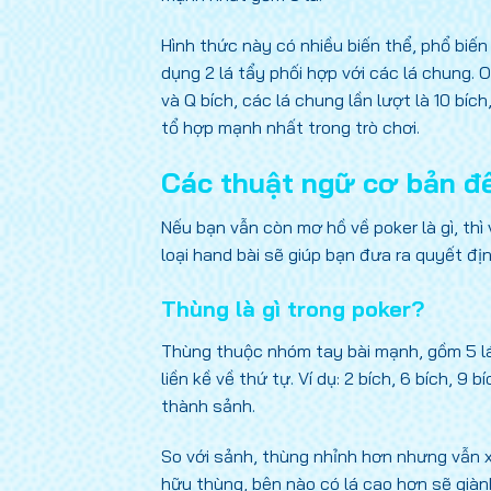
Hình thức này có nhiều biến thể, phổ biế
dụng 2 lá tẩy phối hợp với các lá chung. 
và Q bích, các lá chung lần lượt là 10 bíc
tổ hợp mạnh nhất trong trò chơi.
Các thuật ngữ cơ bản để 
Nếu bạn vẫn còn mơ hồ về poker là gì, thì
loại hand bài sẽ giúp bạn đưa ra quyết đị
Thùng là gì trong poker?
Thùng thuộc nhóm tay bài mạnh, gồm 5 lá
liền kề về thứ tự. Ví dụ: 2 bích, 6 bích, 9
thành sảnh.
So với sảnh, thùng nhỉnh hơn nhưng vẫn x
hữu thùng, bên nào có lá cao hơn sẽ giàn