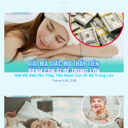
Giải Mã Giấc Mơ Thấy Tiền Đánh Con Gì Để Trúng Lớn
Tháng 6 30, 2025
Nằm Mơ Thấy Trẻ Con Đánh Số Gì Và Gợi Ý Lô Đề May Mắn
Tháng 6 30, 2025