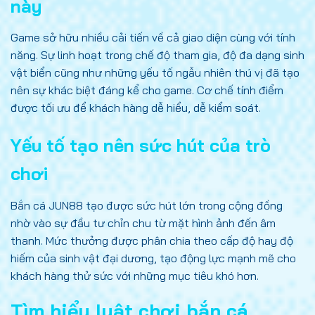
này
Game sở hữu nhiều cải tiến về cả giao diện cùng với tính
năng. Sự linh hoạt trong chế độ tham gia, độ đa dạng sinh
vật biển cũng như những yếu tố ngẫu nhiên thú vị đã tạo
nên sự khác biệt đáng kể cho game. Cơ chế tính điểm
được tối ưu để khách hàng dễ hiểu, dễ kiểm soát.
Yếu tố tạo nên sức hút của trò
chơi
Bắn cá JUN88 tạo được sức hút lớn trong cộng đồng
nhờ vào sự đầu tư chỉn chu từ mặt hình ảnh đến âm
thanh. Mức thưởng được phân chia theo cấp độ hay độ
hiếm của sinh vật đại dương, tạo động lực mạnh mẽ cho
khách hàng thử sức với những mục tiêu khó hơn.
Tìm hiểu luật chơi bắn cá