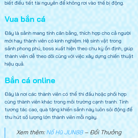
biết điều tiết tài nguyên để không rơi vào thế bị động.
Vua bắn cá
Đây là sảnh mang tính cân bằng, thích hợp cho cả người
mới hay thành viên có kinh nghiệm. Hệ sinh vật trong
sảnh phong phú, boss xuất hiện theo chu kỳ ổn định, giúp
thành viên dễ theo dõi cùng với việc xây dựng chiến thuật
hiệu quả.
Bắn cá online
Đây là nơi các thành viên có thể thi đấu hoặc phối hợp
cùng thành viên khác trong môi trường cạnh tranh. Tính
tương tác cao, quà tặng khiến sảnh này luôn sôi động để
thu hút số lượng lớn thành viên mỗi ngày.
Xem thêm:
Nổ Hũ JUN88
– Đổi Thưởng