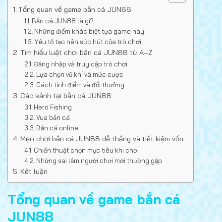
Tổng quan về game bắn cá JUN88
Bắn cá JUN88 là gì?
Những điểm khác biệt tựa game này
Yếu tố tạo nên sức hút của trò chơi
Tìm hiểu luật chơi bắn cá JUN88 từ A–Z
Đăng nhập và truy cập trò chơi
Lựa chọn vũ khí và mức cược
Cách tính điểm và đổi thưởng
Các sảnh tại bắn cá JUN88
Hero Fishing
Vua bắn cá
Bắn cá online
Mẹo chơi bắn cá JUN88 dễ thắng và tiết kiệm vốn
Chiến thuật chọn mục tiêu khi chơi
Những sai lầm người chơi mới thường gặp
Kết luận
Tổng quan về game bắn cá
JUN88