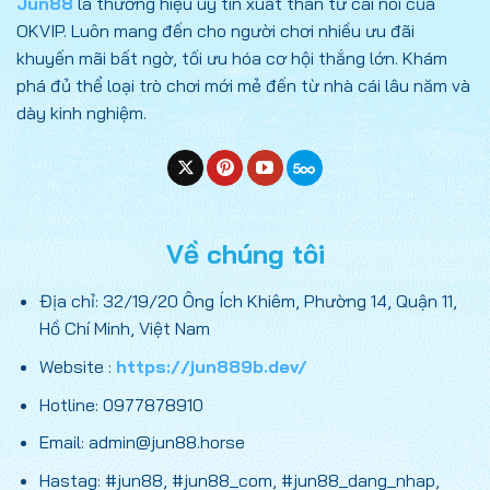
Jun88
là thương hiệu uy tín xuất thân từ cái nôi của
OKVIP. Luôn mang đến cho người chơi nhiều ưu đãi
khuyến mãi bất ngờ, tối ưu hóa cơ hội thắng lớn. Khám
phá đủ thể loại trò chơi mới mẻ đến từ nhà cái lâu năm và
dày kinh nghiệm.
Lô Đề Là Gì? Giải Mã Chi Tiết Từ A – Z Cho Các Game Thủ
Về chúng tôi
Tháng 6 30, 2025
Địa chỉ: 32/19/20 Ông Ích Khiêm, Phường 14, Quận 11,
Hồ Chí Minh, Việt Nam
Website :
https://jun889b.dev/
Hotline: 0977878910
Email:
admin@jun88.horse
Hastag: #jun88, #jun88_com, #jun88_dang_nhap,