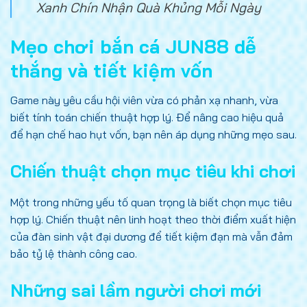
Xanh Chín Nhận Quà Khủng Mỗi Ngày
Mẹo chơi bắn cá JUN88 dễ
thắng và tiết kiệm vốn
Game này yêu cầu hội viên vừa có phản xạ nhanh, vừa
biết tính toán chiến thuật hợp lý. Để nâng cao hiệu quả
để hạn chế hao hụt vốn, bạn nên áp dụng những mẹo sau.
Chiến thuật chọn mục tiêu khi chơi
Một trong những yếu tố quan trọng là biết chọn mục tiêu
hợp lý. Chiến thuật nên linh hoạt theo thời điểm xuất hiện
của đàn sinh vật đại dương để tiết kiệm đạn mà vẫn đảm
bảo tỷ lệ thành công cao.
Những sai lầm người chơi mới
Mơ Người Chết Đánh Con Gì? Con Số Tài Lộc Không Nên Bỏ Lỡ
Tháng 6 30, 2025