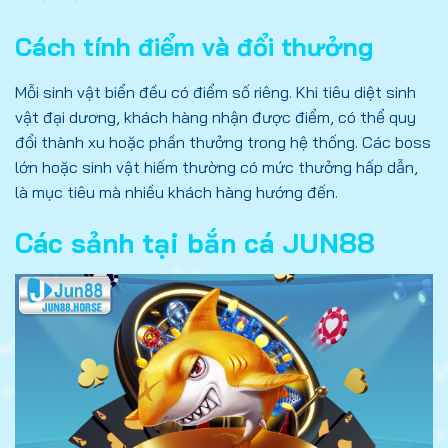
Cách tính điểm và đổi thưởng
Mỗi sinh vật biển đều có điểm số riêng. Khi tiêu diệt sinh
vật đại dương, khách hàng nhận được điểm, có thể quy
đổi thành xu hoặc phần thưởng trong hệ thống. Các boss
lớn hoặc sinh vật hiếm thường có mức thưởng hấp dẫn,
là mục tiêu mà nhiều khách hàng hướng đến.
Các sảnh tại bắn cá JUN88