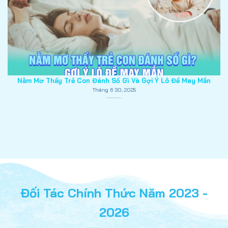
Nằm Mơ Thấy Trẻ Con Đánh Số Gì Và Gợi Ý Lô Đề May Mắn
Tháng 6 30, 2025
Mơ Thấy Rắn Đánh Con Gì? Điềm Báo Tương Lai Tốt Hay Xấu
Tháng 6 30, 2025
Đối Tác Chính Thức Năm 2023 -
2026