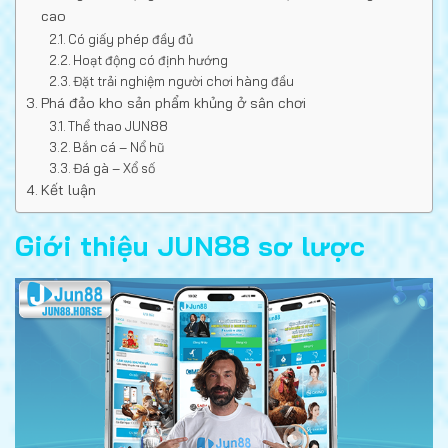
cao
Có giấy phép đầy đủ
Hoạt động có định hướng
Đặt trải nghiệm người chơi hàng đầu
Phá đảo kho sản phẩm khủng ở sân chơi
Thể thao JUN88
Bắn cá – Nổ hũ
Đá gà – Xổ số
Kết luận
Giới thiệu JUN88 sơ lược