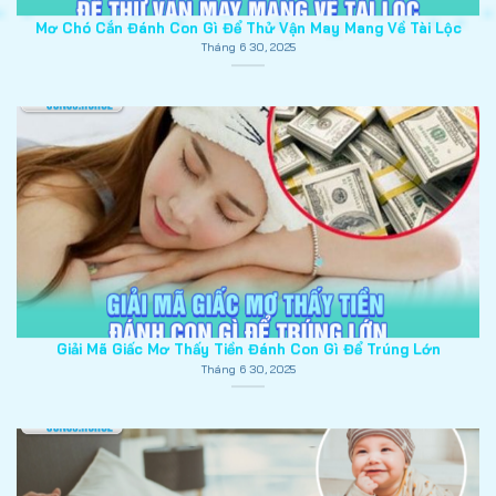
Giải Mã Giấc Mơ Thấy Tiền Đánh Con Gì Để Trúng Lớn
Tháng 6 30, 2025