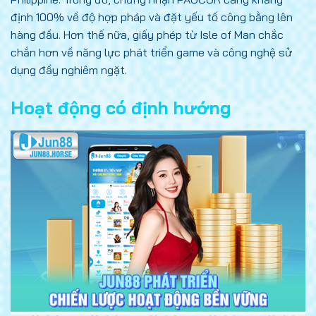
định 100% về độ hợp pháp và đặt yếu tố công bằng lên
hàng đầu. Hơn thế nữa, giấy phép từ Isle of Man chắc
chắn hơn về năng lực phát triển game và công nghệ sử
dụng đầy nghiêm ngặt.
Hoạt động có định hướng