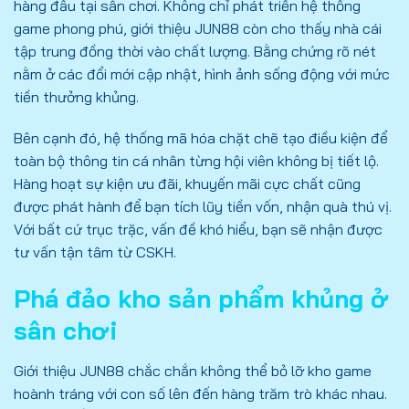
hàng đầu tại sân chơi. Không chỉ phát triển hệ thống
game phong phú, giới thiệu JUN88 còn cho thấy nhà cái
tập trung đồng thời vào chất lượng. Bằng chứng rõ nét
nằm ở các đổi mới cập nhật, hình ảnh sống động với mức
tiền thưởng khủng.
Bên cạnh đó, hệ thống mã hóa chặt chẽ tạo điều kiện để
toàn bộ thông tin cá nhân từng hội viên không bị tiết lộ.
Hàng hoạt sự kiện ưu đãi, khuyến mãi cực chất cũng
được phát hành để bạn tích lũy tiền vốn, nhận quà thú vị.
Với bất cứ trục trặc, vấn đề khó hiểu, bạn sẽ nhận được
tư vấn tận tâm từ CSKH.
Phá đảo kho sản phẩm khủng ở
sân chơi
Giới thiệu JUN88 chắc chắn không thể bỏ lỡ kho game
hoành tráng với con số lên đến hàng trăm trò khác nhau.