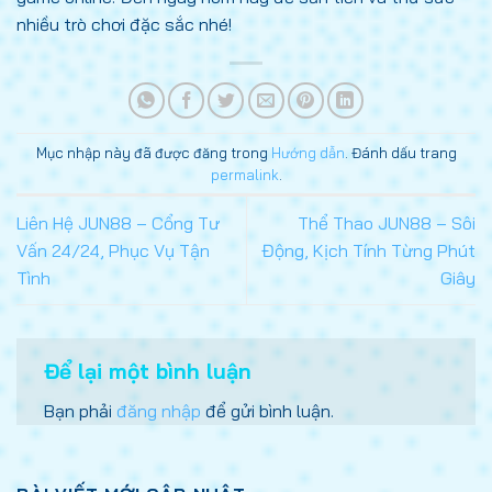
nhiều trò chơi đặc sắc nhé!
Mục nhập này đã được đăng trong
Hướng dẫn
. Đánh dấu trang
permalink
.
Mơ Gãy Răng Đánh Con Gì? Giải Mã Chuẩn Nhất Cho Tân Thủ
Liên Hệ JUN88 – Cổng Tư
Thể Thao JUN88 – Sôi
Tháng 6 30, 2025
Vấn 24/24, Phục Vụ Tận
Động, Kịch Tính Từng Phút
Tình
Giây
Để lại một bình luận
Bạn phải
đăng nhập
để gửi bình luận.