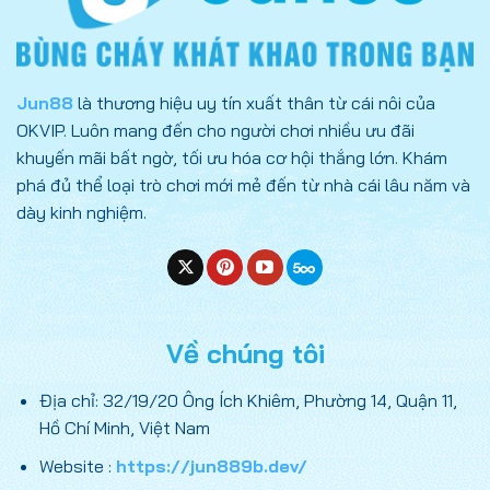
Tháng 6 30, 2025
Jun88
là thương hiệu uy tín xuất thân từ cái nôi của
OKVIP. Luôn mang đến cho người chơi nhiều ưu đãi
khuyến mãi bất ngờ, tối ưu hóa cơ hội thắng lớn. Khám
phá đủ thể loại trò chơi mới mẻ đến từ nhà cái lâu năm và
dày kinh nghiệm.
Lô Đề Là Gì? Giải Mã Chi Tiết Từ A – Z Cho Các Game Thủ
Tháng 6 30, 2025
Về chúng tôi
Địa chỉ: 32/19/20 Ông Ích Khiêm, Phường 14, Quận 11,
Hồ Chí Minh, Việt Nam
Website :
https://jun889b.dev/