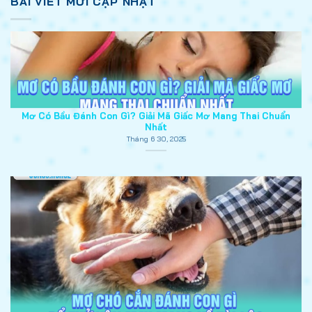
BÀI VIẾT MỚI CẬP NHẬT
Mơ Có Bầu Đánh Con Gì? Giải Mã Giấc Mơ Mang Thai Chuẩn
Nhất
Tháng 6 30, 2025
Mơ Chó Cắn Đánh Con Gì Để Thử Vận May Mang Về Tài Lộc
Tháng 6 30, 2025