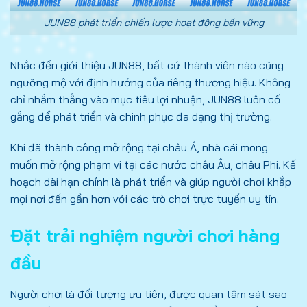
JUN88 phát triển chiến lược hoạt động bền vững
Nhắc đến giới thiệu JUN88, bất cứ thành viên nào cũng
ngưỡng mộ với định hướng của riêng thương hiệu. Không
chỉ nhắm thẳng vào mục tiêu lợi nhuận, JUN88 luôn cố
gắng để phát triển và chinh phục đa dạng thị trường.
Khi đã thành công mở rộng tại châu Á, nhà cái mong
muốn mở rộng phạm vi tại các nước châu Âu, châu Phi. Kế
hoạch dài hạn chính là phát triển và giúp người chơi khắp
mọi nơi đến gần hơn với các trò chơi trực tuyến uy tín.
Đặt trải nghiệm người chơi hàng
đầu
Người chơi là đối tượng ưu tiên, được quan tâm sát sao