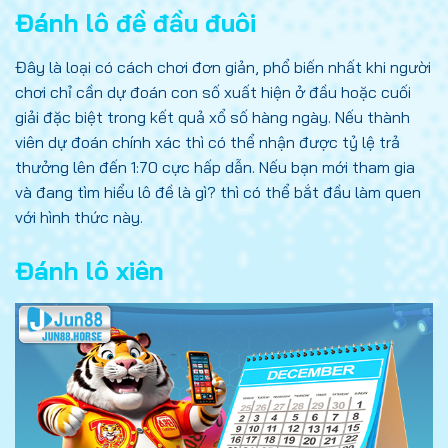
Đánh lô đề đầu đuôi
Đây là loại có cách chơi đơn giản, phổ biến nhất khi người
chơi chỉ cần dự đoán con số xuất hiện ở đầu hoặc cuối
giải đặc biệt trong kết quả xổ số hàng ngày. Nếu thành
viên dự đoán chính xác thì có thể nhận được tỷ lệ trả
thưởng lên đến 1:70 cực hấp dẫn. Nếu bạn mới tham gia
và đang tìm hiểu lô đề là gì? thì có thể bắt đầu làm quen
với hình thức này.
Đánh lô xiên