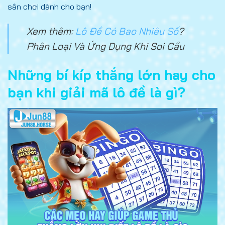
sân chơi dành cho bạn!
Xem thêm:
Lô Đề Có Bao Nhiêu Số
?
Phân Loại Và Ứng Dụng Khi Soi Cầu
Những bí kíp thắng lớn hay cho
bạn khi giải mã lô đề là gì?