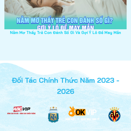
Mơ Thấy Rắn Đánh Con Gì? Điềm Báo Tương Lai Tốt Hay Xấu
Đối Tác Chính Thức Năm 2023 -
Tháng 6 30, 2025
2026