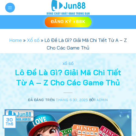
Chuyển
đến
nội
ĐĂNG KÝ +88K
dung
Home
»
Xổ số
»
Lô Đề Là Gì? Giải Mã Chi Tiết Từ A – Z
Cho Các Game Thủ
XỔ SỐ
Lô Đề Là Gì? Giải Mã Chi Tiết
Từ A – Z Cho Các Game Thủ
ĐÃ ĐĂNG TRÊN
THÁNG 6 30, 2025
BỞI
ADMIN
30
Th6