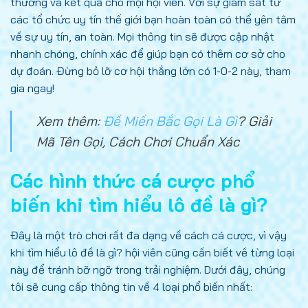
thưởng và kết quả cho mọi hội viên. Với sự giám sát từ
các tổ chức uy tín thế giới bạn hoàn toàn có thể yên tâm
về sự uy tín, an toàn. Mọi thông tin sẽ được cập nhật
nhanh chóng, chính xác để giúp bạn có thêm cơ sở cho
dự đoán. Đừng bỏ lỡ cơ hội thắng lớn có 1-0-2 này, tham
gia ngay!
Xem thêm:
Đề Miền Bắc Gọi Là Gì
? Giải
Mã Tên Gọi, Cách Chơi Chuẩn Xác
Các hình thức cá cược phổ
biến khi tìm hiểu lô đề là gì?
Đây là một trò chơi rất đa dạng về cách cá cược, vì vậy
khi tìm hiểu lô đề là gì? hội viên cũng cần biết về từng loại
này để tránh bỡ ngỡ trong trải nghiệm. Dưới đây, chúng
tôi sẽ cung cấp thông tin về 4 loại phổ biến nhất: