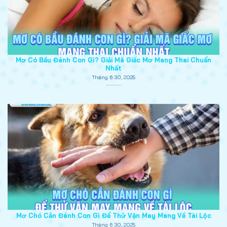
Tháng 6 30, 2025
Mơ Chó Cắn Đánh Con Gì Để Thử Vận May Mang Về Tài Lộc
Tháng 6 30, 2025