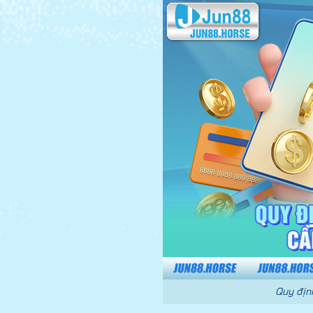
Quy địn