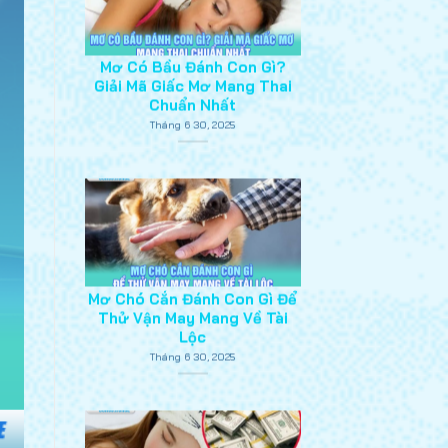
Mơ Chó Cắn Đánh Con Gì Để
Thử Vận May Mang Về Tài
Lộc
Tháng 6 30, 2025
Giải Mã Giấc Mơ Thấy Tiền
Đánh Con Gì Để Trúng Lớn
Tháng 6 30, 2025