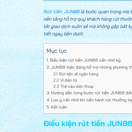
Rút tiền JUN88
là bước quan trọng mà tấ
nền tảng hỗ trợ quý khách hàng rút thưởn
tất giao dịch suôn sẻ mà không gặp bất 
tiết ngay bên dưới.
Mục lục
Điều kiện rút tiền JUN88 cần nhớ kỹ
JUN88 hiện đang hỗ trợ những phương th
Rút tiền về ngân hàng
Ví điện tử
Thẻ cào điện thoại
Hướng dẫn từng bước rút tiền JUN88 đả
Lưu ý cần nhớ khi tiến hành rút thưởng tạ
Kết luận
Điều kiện rút tiền JUN8