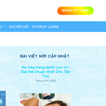
ĐĂNG KÝ +88K
MƠ
KHUYẾN MÃI
SITEMAP JUN88
Mơ Gãy Răng Đánh Con Gì?
Giải Mã Chuẩn Nhất Cho Tân
Thủ
Tháng 6 30, 2025
BÀI VIẾT MỚI CẬP NHẬT
Mơ Có Bầu Đánh Con Gì?
Giải Mã Giấc Mơ Mang Thai
Chuẩn Nhất
Tháng 6 30, 2025