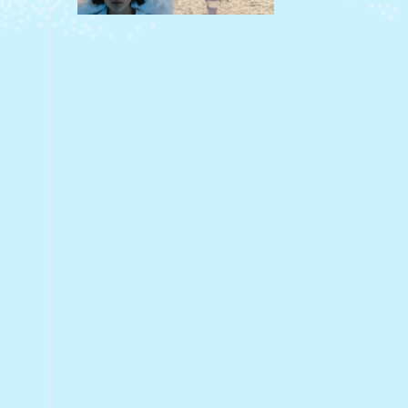
Mơ Bắt Cá Bằng Tay Đánh
Con Gì Và Ý Nghĩa Chiêm Bao
Tháng 6 30, 2025
Lô Đề Có Bao Nhiêu Số?
Phân Loại Và Ứng Dụng Khi
Soi Cầu
Tháng 6 30, 2025