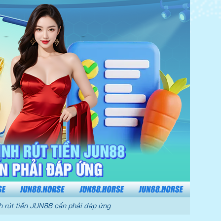
h rút tiền JUN88 cần phải đáp ứng