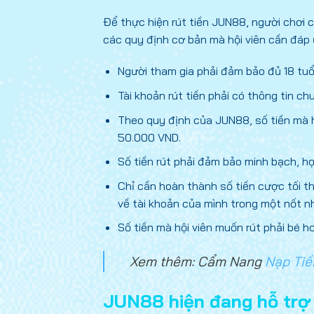
Để thực hiện rút tiền JUN88, người chơi c
các quy định cơ bản mà hội viên cần đáp 
Người tham gia phải đảm bảo đủ 18 tuổi
Tài khoản rút tiền phải có thông tin c
Theo quy định của JUN88, số tiền mà hộ
50.000 VND.
Số tiền rút phải đảm bảo minh bạch, hợ
Chỉ cần hoàn thành số tiền cược tối th
về tài khoản của mình trong một nốt n
Số tiền mà hội viên muốn rút phải bé h
Xem thêm: Cẩm Nang
Nạp Ti
JUN88 hiện đang hỗ trợ